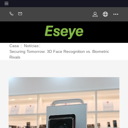
Casa
|
Notícias
|
Securing Tomorrow: 3D Face Recognition vs. Biometric
Rivals