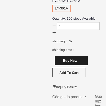
EY-391A:
EY-391A
EY-391A
Quantity:
100
piece Available
shipping：
$-
shipping time：
Buy Now
Add To Cart
Inquiry Basket
Gua
Código do produto：
ngz
hou,