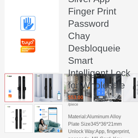
Finger Print
Password
Chay
Desbloqueie
Smart
Intelligent Lock
for Wholesale
$53.00
/piece
Material:Aluminum Alloy
Plate Size345*36*21mm
Unlock Way:App, fingerprint,