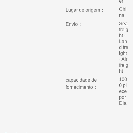
er
Chi
Lugar de origem：
na
Sea
Envio：
freig
ht ·
Lan
d fre
ight
· Air
freig
ht
100
capacidade de
0 pi
fornecimento：
ece
por
Dia