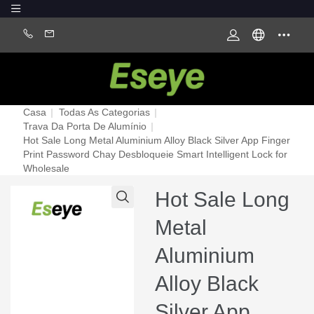
Casa
|
Todas As Categorias
|
Trava Da Porta De Alumínio
|
Hot Sale Long Metal Aluminium Alloy Black Silver App Finger
Print Password Chay Desbloqueie Smart Intelligent Lock for
Wholesale
Hot Sale Long
Metal
Aluminium
Alloy Black
Silver App