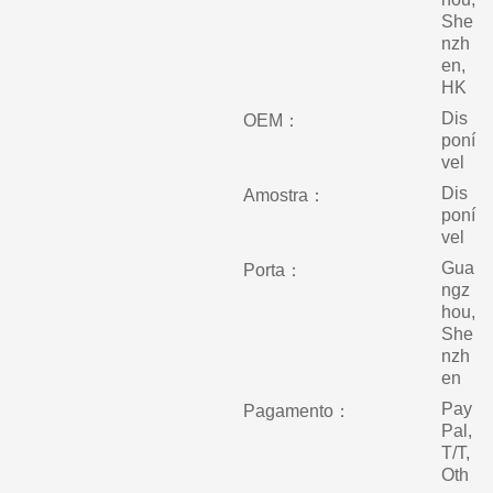
She
nzh
en,
HK
Dis
OEM：
poní
vel
Dis
Amostra：
poní
vel
Gua
Porta：
ngz
hou,
She
nzh
en
Pay
Pagamento：
Pal,
T/T,
Oth