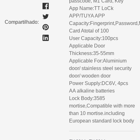
passcode, M1 Card, Key
App Name:TT LoCk
APP/TUYA APP
Compartilhado:
Capacity:Fingerprint,Password
Card Atotal of 100
User Capacity:100pcs
Applicable Door
Thickness:35-55mm
Applicable For:Aluminium
door/ stainless steel security
door/ wooden door
Power Supply:DC6V, 4pcs
AA alkaline batteries
Lock Body:3585
mortise,Compatible with more
than 10 mortise.including
European standard lock body