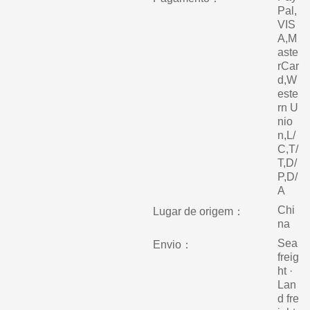
Pal,
VIS
A,M
aste
rCar
d,W
este
rn U
nio
n,L/
C,T/
T,D/
P,D/
A
Chi
Lugar de origem：
na
Sea
Envio：
freig
ht ·
Lan
d fre