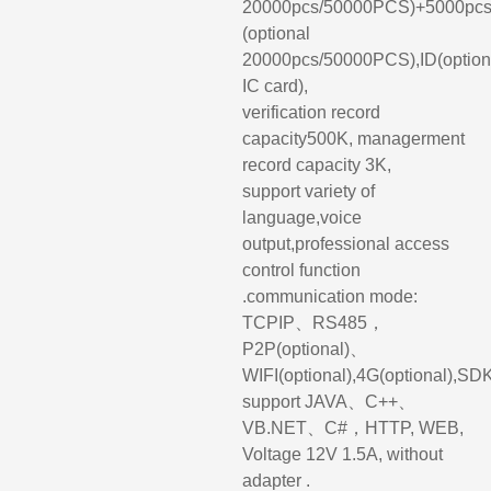
20000pcs/50000PCS)+5000pc
(optional
20000pcs/50000PCS),ID(option
IC card),
verification record
capacity500K, managerment
record capacity 3K,
support variety of
language,voice
output,professional access
control function
.communication mode:
TCPIP、RS485，
P2P(optional)、
WIFI(optional),4G(optional),SD
support JAVA、C++、
VB.NET、C#，HTTP, WEB,
Voltage 12V 1.5A, without
adapter .