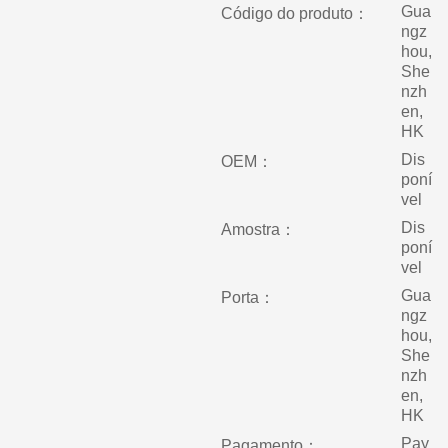
Gua
Código do produto：
ngz
hou,
She
nzh
en,
HK
Dis
OEM：
poní
vel
Dis
Amostra：
poní
vel
Gua
Porta：
ngz
hou,
She
nzh
en,
HK
Pay
Pagamento：