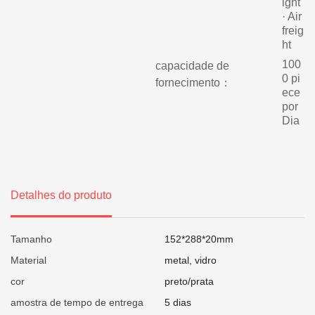
ight
· Air
freig
ht
100
capacidade de
0 pi
fornecimento：
ece
por
Dia
Detalhes do produto
Tamanho
152*288*20mm
Material
metal, vidro
cor
preto/prata
amostra de tempo de entrega
5 dias