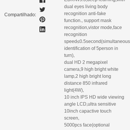
dual eyes living body
recognition anti-fake
Compartilhado:
function., support mask
recognition,vistor mode,face
recognition
speed≤0.5second(simultaneou
identification of 5person in
turn),
dual HD 2 megapixel
camera,9 high bright white
lamp,2 high bright long
distance 850 infrared
light(4W),
10 inch IPS HD wide viewing
angle LCD,ultra sensitive
10inch capactive touch
screen,
5000pcs face(optional