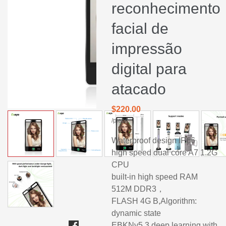
reconhecimento
facial de
impressão
digital para
atacado
$220.00
/piece
Waterproof design IP66
high speed dual core A7 1.2G
CPU
built-in high speed RAM
512M DDR3，
FLASH 4G B,Algorithm:
dynamic state
EBKNv5.3,deep learning,with