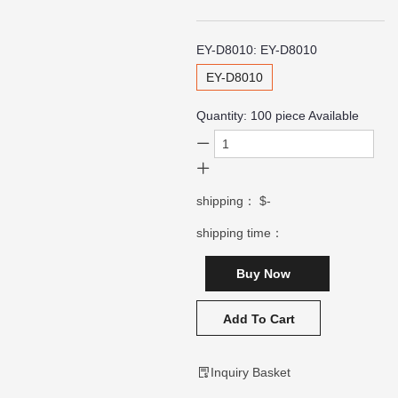
EY-D8010:
EY-D8010
EY-D8010
Quantity:
100
piece Available
shipping：
$-
shipping time：
Buy Now
Add To Cart
Inquiry Basket