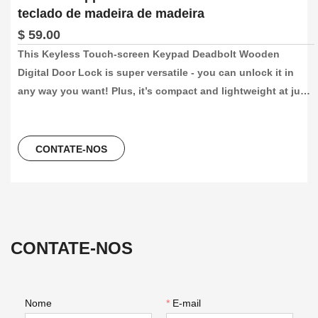
teclado de madeira de madeira
$ 59.00
This Keyless Touch-screen Keypad Deadbolt Wooden 
Digital Door Lock is super versatile - you can unlock it in 
any way you want! Plus, it’s compact and lightweight at just 
70*70*45mm, so it won’t weigh you down and is convenient 
to store. And with no handle, it’s sleek and modern.
CONTATE-NOS
CONTATE-NOS
Nome
*
E-mail