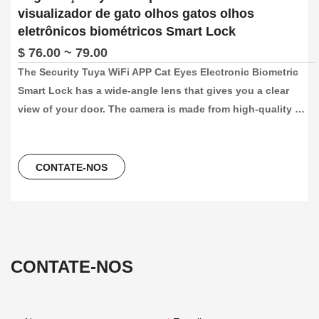
visualizador de gato olhos gatos olhos
eletrônicos biométricos Smart Lock
$ 76.00 ~ 79.00
The Security Tuya WiFi APP Cat Eyes Electronic Biometric 
Smart Lock has a wide-angle lens that gives you a clear 
view of your door. The camera is made from high-quality 
Italian STMicroelectronics, which ensures maximum security 
and durability for single-person living. Even when you’re 
away from home, you can still keep an eye on what’s 
CONTATE-NOS
happening around your door.
CONTATE-NOS